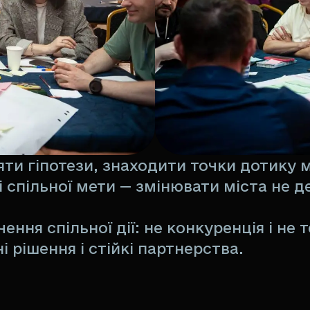
ряти гіпотези, знаходити точки дотику 
і спільної мети — змінювати міста не д
ення спільної дії: не конкуренція і не т
 рішення і стійкі партнерства.