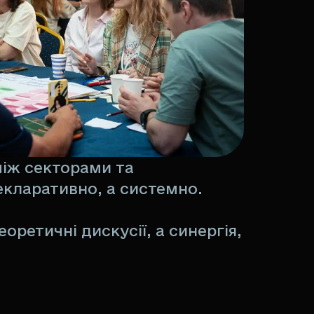
між секторами та
екларативно, а системно.
еоретичні дискусії, а синергія,