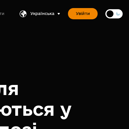
ти
Українська
Увійти
ля
ються у