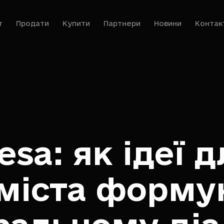
т
Продати
Купити
Партнери
Новини
Контак
sa: як ідеї д
 міста форму