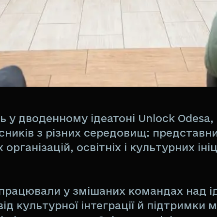
у дводенному ідеатоні Unlock Odesa, щ
асників з різних середовищ: представн
рганізацій, освітніх і культурних ініці
 працювали у змішаних командах над і
від культурної інтеграції й підтримки 