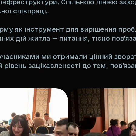
 інфраструктури. Спільною лінією захо
ної співпраці.
у як інструмент для вирішення пробл
их дій житла — питання, тісно пов’яз
 учасниками ми отримали цінний зворот
рівень зацікавленості до тем, пов’язан