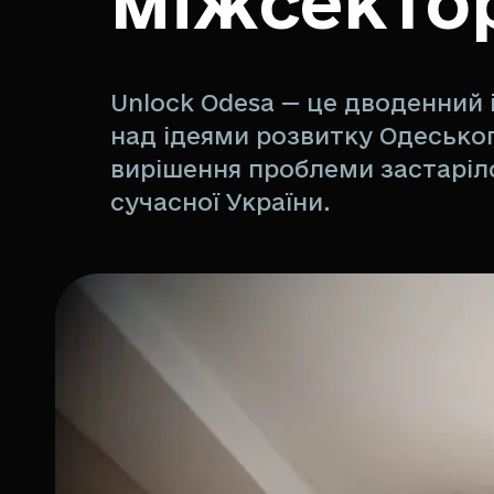
міжсектор
Unlock Odesa — це дводенний і
над ідеями розвитку Одесько
вирішення проблеми застаріл
сучасної України.