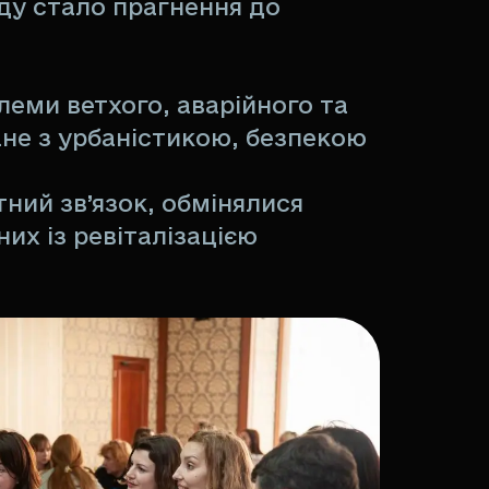
ду стало прагнення до
еми ветхого, аварійного та
ане з урбаністикою, безпекою
ний зв’язок, обмінялися
их із ревіталізацією