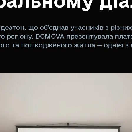
альному діа
деатон, що об’єднав учасників з різних
го регіону. DOMOVA презентувала плат
ого та пошкодженого житла — однієї з