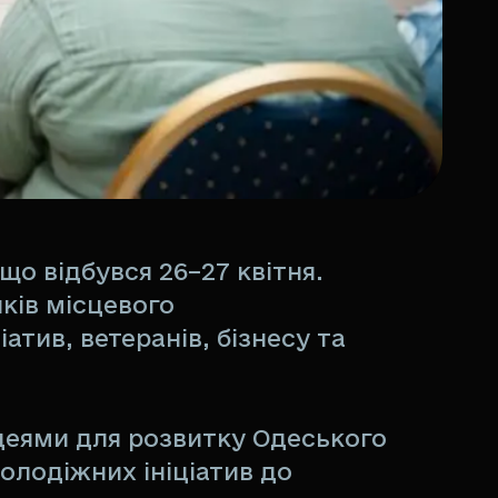
о відбувся 26–27 квітня.
иків місцевого
атив, ветеранів, бізнесу та
деями для розвитку Одеського
молодіжних ініціатив до