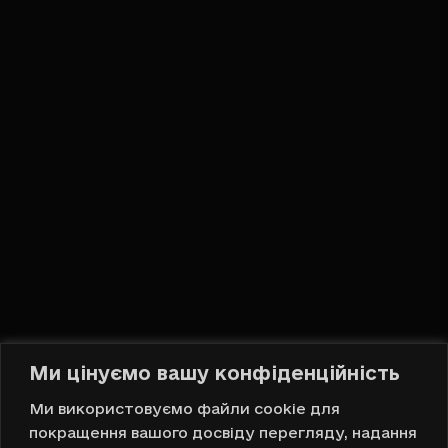
Соціальні мережі
Привіт, DOMOVA!
Ми цінуємо вашу конфіденційність
Українська
Ми використовуємо файли cookie для
покращення вашого досвіду перегляду, надання