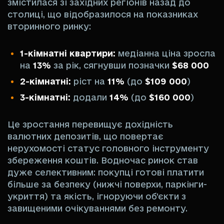
змістилася зі західних регіонів назад до
столиці, що відобразилося на показниках
вторинного ринку:
1-кімнатні квартири:
медіанна ціна зросла
на
13%
за рік, сягнувши позначки
$68 000
2-кімнатні:
ріст на
11%
(до
$109 000
)
3-кімнатні:
додали
14%
(до
$160 000
)
Це зростання перевищує дохідність
валютних депозитів, що повертає
нерухомості статус головного інструменту
збереження коштів. Водночас ринок став
дуже селективним: покупці готові платити
більше за безпеку (нижчі поверхи, паркінги-
укриття) та якість, ігноруючи об’єкти з
завищеними очікуваннями без ремонту.