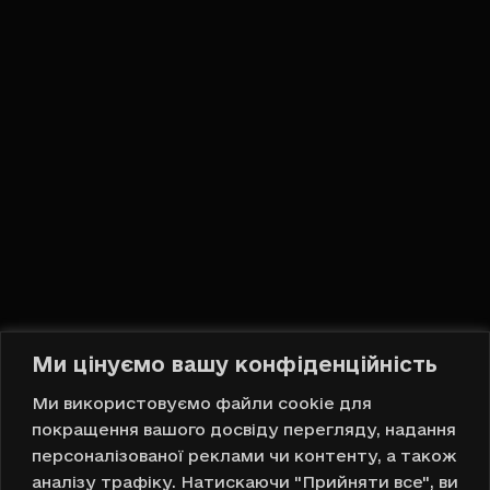
Привіт, DOMOVA!
Ми цінуємо вашу конфіденційність
Українська
Ми використовуємо файли cookie для
покращення вашого досвіду перегляду, надання
Вгору
персоналізованої реклами чи контенту, а також
аналізу трафіку. Натискаючи "Прийняти все", ви