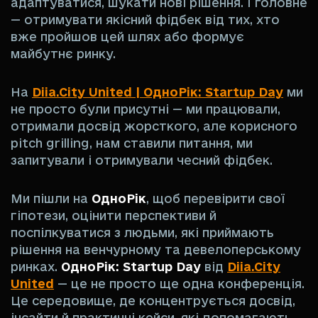
адаптуватися, шукати нові рішення. І головне
— отримувати якісний фідбек від тих, хто
вже пройшов цей шлях або формує
майбутнє ринку.
На
Diia.City United | ОдноРік: Startup Day
ми
не просто були присутні — ми працювали,
отримали досвід жорсткого, але корисного
pitch grilling, нам ставили питання, ми
запитували і отримували чесний фідбек.
Ми пішли на
ОдноРік
, щоб перевірити свої
гіпотези, оцінити перспективи й
поспілкуватися з людьми, які приймають
рішення на венчурному та девелоперському
ринках.
ОдноРік: Startup Day
від
Diia.City
United
— це не просто ще одна конференція.
Це середовище, де концентрується досвід,
інсайти й практичні кейси, які допомагають