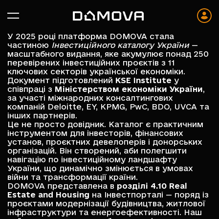
У 2025 році платформа DOMOVA стала
частиною
Інвестиційного каталогу України
—
масштабного видання, яке акумулює понад 250
перевірених інвестиційних проєктів з 11
ключових секторів української економіки.
Документ підготовлений
KSE Institute
у
співпраці з
Міністерством економіки України
,
за участі міжнародних консалтингових
компаній Deloitte, EY, KPMG, PwC, BDO, UVCA та
інших партнерів.
Це не просто довідник. Каталог є практичним
інструментом для інвесторів, фінансових
установ, проєктних девелоперів і донорських
організацій. Він створений, аби полегшити
навігацію по інвестиційному ландшафту
України, що динамічно змінюється в умовах
війни та трансформації країни.
DOMOVA представлена в
розділі 4.10 Real
Estate and Housing
на
Інвестпорталі
— поряд із
проєктами модернізації будівництва, житлової
інфраструктури та енергоефективності. Наш