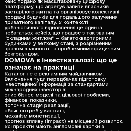
кейс подано як масштабовану цифрову
платформу, що агрегує запити власників
застарілого житла та організовує колективні
продажі будинків для подальшого залучення
приватного капіталу. У контексті
урбаністичного відновлення це один із
небагатьох кейсів, що працює з так званим
“складним житлом” — багатоквартирними
будинками у ветхому стані, з розрізненим
правом власності та проблемним юридичним
бекграундом.
DOMOVA в Інвесткаталозі: що це
означає на практиці
Каталог не є рекламним майданчиком.
Включення туди передбачає підготовку
інвестиційної інформації за стандартами
міжнародних інвесторів:
опис бізнес-моделі та цільової проблеми,
фінансові показники,
поточна стадія реалізації,
обсяг потреб у капіталі,
механізм монетизації,
прогноз впливу (impact) на місцевий розвиток.
Усі проєкти мають англомовні картки з