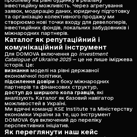
проблему на рівні будинку в реальну
інвестиційну можливість. Через агрегування
заявок, модерацію даних, юридичну підготовку
та організацію колективного продажу ми
створюємо нові точки входу для девелоперів,
інвестиційних фондів, локальних забудовників і
міжнародних партнерів.
Каталог як репутаційний і
комунікаційний інструмент
Для DOMOVA включення до
Investment
Catalogue of Ukraine 2025
— це не лише іміджева
історія. Це:
визнання
моделі на рівні державної
економічної політики,
підсилення довіри
з боку міжнародних
партнерів та фінансових структур,
доступ до ширшого кола гравців
, які
аналізують Каталог як базовий навігатор
можливостей в Україні.
Ми вдячні команді KSE Institute та Міністерству
економіки України за те, що інструмент
DOMOVA був включений до переліку
перспективних ініціатив.
Як переглянути наш кейс