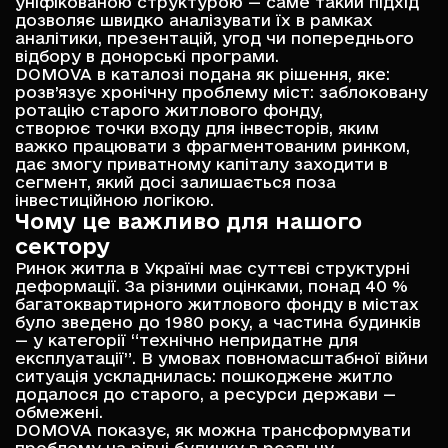
уніфікованою структурою — саме такий підхід
дозволяє швидко аналізувати їх в рамках
аналітики, презентацій, угод чи попереднього
відбору в донорські програми.
DOMOVA в каталозі подана як рішення, яке:
розв’язує хронічну проблему міст: заблоковану
ротацію старого житлового фонду,
створює точки входу для інвесторів, яким
важко працювати з фрагментованим ринком,
дає змогу приватному капіталу заходити в
сегмент, який досі залишається поза
інвестиційною логікою.
Чому це важливо для нашого
сектору
Ринок житла в Україні має суттєві структурні
деформації. За різними оцінками, понад 40 %
багатоквартирного житлового фонду в містах
було зведено до 1980 року, а частина будинків
— у категорії “технічно непридатне для
експлуатації”. В умовах повномасштабної війни
ситуація ускладнилась: пошкоджене житло
додалося до старого, а ресурси держави —
обмежені.
DOMOVA показує, як можна трансформувати