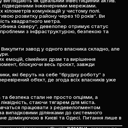
у виглядають як ідеальний інвестиційний актив.
е, підведеними інженерними мережами.
кілометрів комунікацій у чистому полі.
ивою розвитку району через 10 років”. Ви
ість квадратного метра.
гарбника скверу”, девелопер отримує статус
я проблеми з інфраструктурою, безпекою та
 Викупити завод у одного власника складно, але
ури.
их емоцій, сімейних драм та вирішення
 момент, блокуючи весь проєкт, завжди
ки, які беруть на себе “брудну роботу” з
ревірений об’єкт, де згода всіх власників уже
та безпека стали не просто опціями, а
іквідність, стаючи тягарем для міста.
і навчаться працювати з редевелопментом
 за випадковими ділянками до системного
тане домінуючою в Києві та Одесі. Питання лише в