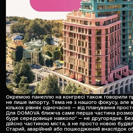
Окремою панеллю на конгресі також говорили пр
не лише імпорту. Тема не з нашого фокусу, але 
кількох рівнях одночасно — від планування прост
Для DOMOVA ближча саме перша частина розмови
буде середовище навколо” — не другорядне. Безб
дійсно частиною міста, а не просто новою будів
Старий, аварійний або пошкоджений внаслідок о