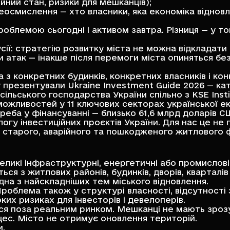
ійний стан, ризики для мешканців);
еосмислення — хто власники, яка економіка відновл
облемою сьогодні і активом завтра. Різниця — у то
усії: стратегію розвитку міста не можна відкладати
так — інакше після перемоги міста опиняться без г
а з конкретних будинків, конкретних власників і ко
 презентували Ukraine Investment Guide 2026 — ка
 сільського господарства України
спільно з
KSE Inst
 можливостей у 11 ключових секторах української 
реба у фінансуванні — близько 61,6 млрд доларів С
огу інвестиційних проєктів України. Для нас це не
а старого, аварійного та пошкодженого житлового
ликі інфраструктурні, енергетичні або промислові
ся з житлових районів, будинків, дворів, кварталів 
а з найскладніших тем міського відновлення.
Проблема також у структурі власності, відсутності
ких ризиках для інвесторів і девелоперів.
ся поза реальним ринком. Мешканці не мають зроз
цес. Місто не отримує оновлення територій.
и.