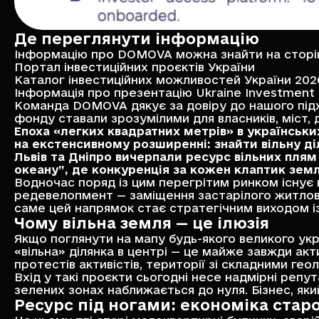
Де переглянути інформацію
Інформацію про DOMOVA можна знайти на сторі
Портал інвестиційних проєктів України
Каталог інвестиційних можливостей України 202
Інформація про презентацію Ukraine Investment
Команда DOMOVA дякує за довіру до нашого підх
фонду ставали зрозумілими для власників, міст, 
Епоха «легких квадратних метрів» в українськ
на екстенсивному розширенні: знайти вільну ді
Львів та Дніпро вичерпали ресурс вільних плям
океану”, де конкуренція за кожен клаптик земл
Водночас поряд із цим перегрітим ринком існує в
редевелопмент — заміщення застарілого житлово
саме цей напрямок стає стратегічним виходом із
Чому вільна земля — це ілюзія
Якщо поглянути на мапу будь-якого великого укр
«вільна» ділянка в центрі — це майже завжди ак
протестів активістів, території зі складними г
Вхід у такі проєкти сьогодні несе надмірні репу
зелених зонах наближається до нуля. Бізнес, яки
Ресурс під ногами: економіка стар