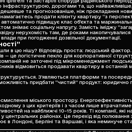
ні флігелі та застарілі споруди радянського період
ю інфраструктурою, дорогами та, що найважливіш
ешевше та прогнозованіше, ніж прокладання нових 
намагаєтесь продати клієнту квартиру “з перспект
е автоматично підвищує клас об’єкта та маржинальн
том знімає соціальну напругу. Замість іміджу “за
іквідну нерухомість там, де роками накопичувалис
 влади при погодженні дозвільної документації.
ності”
ішли в цю нішу? Відповідь проста: людський фактор.
ів — це логістичне пекло для корпоративної структ
 компаній не заточені під мікроменеджмент людськ
асників відмовиться продавати квартиру в останній
труктурується. З’являються платформи та посередни
можливість придбати “чистий” продукт: юридично пе
смислення міського простору. Енергоефективність 
дному з цих критеріїв і з часом лише втрачатиме л
ливостей на найближчі 10–15 років. Ті компанії, як
у центральних районах. Це перехід від полювання
ює в Лондоні, Берліні та Варшаві, і яка неминуче с