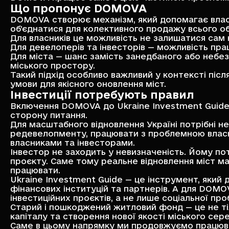
Що пропонує DOMOVA
DOMOVA створює механізм, який допомагає влас
об’єднатися для колективного продажу всього об
Для власників це можливість не залишатися сам 
Для девелоперів та інвесторів — можливість прац
Для міста — шанс замість занедбаного або небе
міського простору.
Такий підхід особливо важливий у контексті піс
умови для якісного оновлення міст.
Інвестиції потребують правил
Включення DOMOVA до Ukraine Investment Guide 
сторону питання.
Для масштабного відновлення Україні потрібні н
редевелопменту, працювати з проблемною власн
власниками та інвесторами.
Інвестор не заходить у невизначеність. Йому пот
проєкту. Саме тому реальне відновлення міст ма
працювати.
Ukraine Investment Guide — це інструмент, який
фінансових інституцій та партнерів. А для DOMO
інвестиційних проєктів, а не лише соціальної пр
Старий і пошкоджений житловий фонд — це не ті
капіталу та створення нової якості міського сер
Саме в цьому напрямку ми продовжуємо працюв