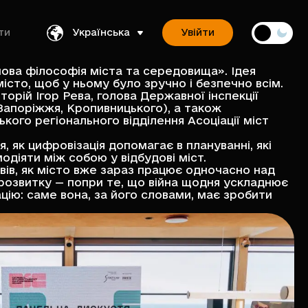
ти
Українська
Увійти
 нова філософія міста та середовища». Ідея
місто, щоб у ньому було зручно і безпечно всім.
орій Ігор Рева, голова Державної інспекції
Запоріжжя, Кропивницького), а також
ого регіонального відділення Асоціації міст
, як цифровізація допомагає в плануванні, які
діяти між собою у відбудові міст.
вів, як місто вже зараз працює одночасно над
розвитку — попри те, що війна щодня ускладнює
цію: саме вона, за його словами, має зробити