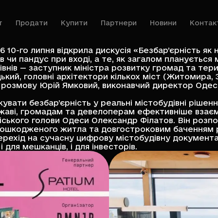
т
Продати
Купити
Партнери
Новини
Контак
26
10-го липня відкрила дискусія «Безбар’єрність як
 чи пандус при вході, а те, як загалом планується 
внів — заступник міністра розвитку громад та терит
кий, головні архітектори кількох міст (Житомира, 
розмову Юрій Ямковий, виконавчий директор Одеськ
вати безбар’єрність у реальні містобудівні рішення
ржаві, громадам та девелоперам ефективніше взаємо
міського голови Одеси Олександр Філатов. Він розпо
 пошкодженого житла та довгостроковим баченням 
перехід на сучасну цифрову містобудівну документа
для мешканців, і для інвесторів.