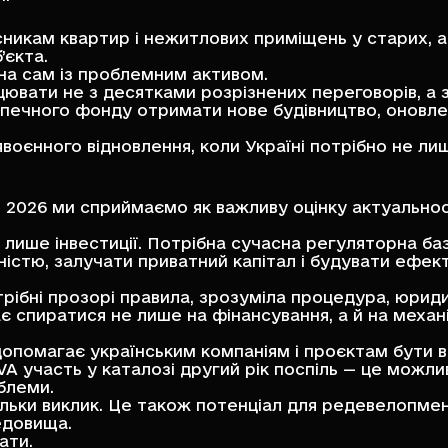
никам квартир і нежитлових приміщень у старих, 
’єкта.
на сам із проблемним активом.
ювати не з десятками розрізнених переговорів, а з
зпечного фонду отримати нове будівництво, оновле
лявоєнного відновлення, коли Україні потрібно не 
2026 ми сприймаємо як важливу оцінку актуальност
е лише інвестиції. Потрібна сучасна регуляторна б
істю, залучати приватний капітал і будувати ефек
рібні прозорі правила, зрозуміла процедура, юридич
є спиратися не лише на фінансування, а й на механ
 допомагає українським компаніям і проєктам бути 
VA участь у каталозі другий рік поспіль — це можл
облеми.
льки виклик. Це також потенціал для редевелопмен
едовища.
ати.