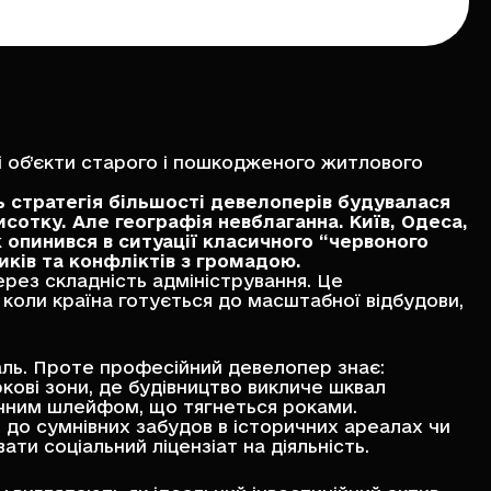
 об’єкти старого і пошкодженого житлового
ь стратегія більшості девелоперів будувалася
сотку. Але географія невблаганна. Київ, Одеса,
 опинився в ситуації класичного “червоного
иків та конфліктів з громадою.
ерез складність адміністрування. Це
коли країна готується до масштабної відбудови,
аль. Проте професійний девелопер знає:
кові зони, де будівництво викличе шквал
дичним шлейфом, що тягнеться роками.
ть до сумнівних забудов в історичних ареалах чи
ти соціальний ліцензіат на діяльність.