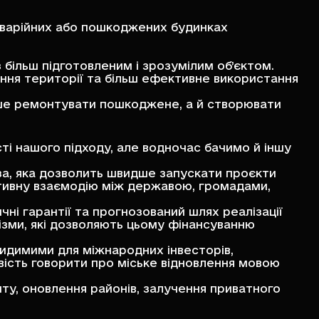
аварійних або пошкоджених будинках
 більш підготовленим і зрозумілим об’єктом.
ння території та більш ефективне використання
лише ремонтувати пошкоджене, а й створювати
і нашого підходу, але водночас бачимо й іншу
аза, яка дозволить швидше запускати проєкти
тивну взаємодію між державою, громадами,
ні гарантії та прогнозований шлях реалізації
ізми, які дозволяють цьому фінансуванню
видимими для міжнародних інвесторів,
ивість говорити про міське відновлення мовою
ту, оновлення районів, залучення приватного