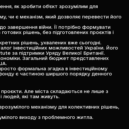
ення, як зробити об’єкт зрозумілим для
му, чи є механізм, який дозволяє перевести його
 до завершення війни. Її потрібно формувати
отових рішень, без підготовлених проєктів і
нкретних рішень, ухвалених вже сьогодні.
талог інвестиційних можливостей України. Його
itute
за підтримки Уряду Великої Британії.
економіки. Загальний бюджет представлених
ША.
 просто формальна згадка в інвестиційному
 фонду є частиною ширшого порядку денного
 проєкти. Але міста складаються не лише з
і людей, які там живуть.
 зрозумілого механізму для колективних рішень,
умілого виходу з проблемного житла.