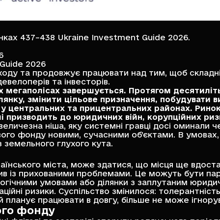
нках 437–438
Ukraine Investment Guide 2026
.
6
 Guide 2026
оду та продовжує працювати над тим, щоб складні
девелоперів та інвесторів.
их мегаполісах завершується. Протягом десятиліт
лянку, змінити цільове призначення, побудувати ви
 у центральних та прицентральних районах. Ринок
і призводить до юридичних війн, корупційних риз
еличезна ніша, яку системні гравці досі оминали ч
го фонду новими, сучасними об’єктами. В умовах, 
 земельного глухого кута.
аїнського міста, може здатися, що місця ще вдост
тив із прихованими проблемами. Це можуть бути пар
еологічними умовами або ділянки з заплутаним юри
таційні ризики. Суспільство змінилося: толерантніс
й планує працювати в довгу, більше не може ігнорува
ого фонду