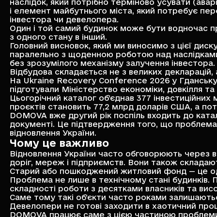
наслідок, який потрібно терміново усувати (авар
і елемент майбутнього міста, який потребує пер
інвестора чи девелопера.
Один і той самий будинок може бути водночас пр
з одного стану в інший.
Головний висновок, який ми виносимо з цієї диск
паралельно з щоденною роботою над наслідками а
без зрозумілого механізму залучення інвестора.
Відбудова складається не з великих декларацій, 
На
Ukraine Recovery Conference 2026
у Гданську
підготували
Міністерство економіки, довкілля та
Цьогорічний каталог об’єднав 377 інвестиційних
проєктів становить 77,2 млрд доларів США, а пот
DOMOVA вже другий рік поспіль входить до катал
документі. Це підтвердження того, що проблем
відновлення України.
Чому це важливо
Відновлення України часто обговорюють через ве
доріг, мереж і підприємств. Вони також складають
Старий або пошкоджений житловий фонд — це одн
Проблема не лише в технічному стані будинків. 
складності роботи з десятками власників та висо
Саме тому такі об’єкти часто роками залишають
Девелопери не готові заходити в хаотичний про
DOMOVA працює саме з цією частиною проблем