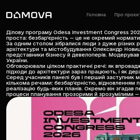
Головна
Про проєк
Ділову програму
Odesa Investment Congress 20
проста: безбар’єрність — це не окремий норматив
За одним столом зібралися люди з дуже різних рі
архітектури та містобудування Олександр Новиць
представники бізнесу й девелоперів. Модерував 
України.
Обговорювали цілком практичні речі: як впроваджу
підходи до архітектури зараз працюють, і як де
Серед учасників панелі був і перший заступник 
кількома речами: безбар’єрністю, відновленням
реалізацію будь-яких планів. Окремо він згадав 
процеси планування прозорими й зрозумілими — і 