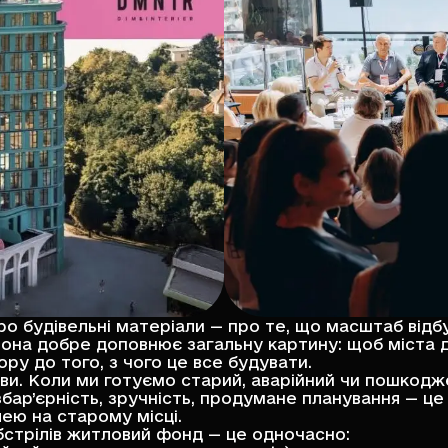
о будівельні матеріали — про те, що масштаб відб
вона добре доповнює загальну картину: щоб міста д
ору до того, з чого це все будувати.
. Коли ми готуємо старий, аварійний чи пошкодже
ар’єрність, зручність, продумане планування — це 
лею на старому місці.
бстрілів житловий фонд — це одночасно: