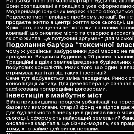
На цьому тлі старі малоквартирні будинки, аварій
Вони розташовані в локаціях з уже сформовано
Модернізація існуючих мереж часто обходиться д
Редевелопмент вирішує проблему локації. Ви не 
продаєте житло в центрі життя вже сьогодні. Ц
Крім того, заміщення ветхого житла новим проєк
компанії, що оновлює місто та створює високол
якістю житла. Це потужний аргумент для міської
Подолання бар’єра “токсичної влас
Чому ж українські забудовники досі масово не п
зрозуміло. Викупити будинок у 20 різних власник
Традиційні відділи землевідведення будівельних
побутових конфліктів. Ризик того, що один із вл
стримував капітал від таких інвестицій.
Саме тут відбувається зміна парадигми. Ринок с
консолідації активу. Для девелопера це означає 
зафіксована попередніми договорами.
Інвестиція в майбутнє міст
Війна пришвидшила процеси урбанізації та перео
базовими вимогами. Старий фонд не відповідає жо
Для будівельного бізнесу це відкриває вікно мож
сьогодні, сформують найкращий земельний банк 
оновлення кварталів. Це бізнес-модель, яка прац
тому, хто займе цей ринок першим.