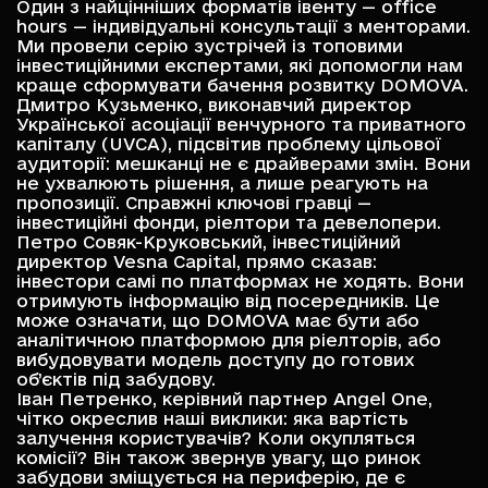
Один з найцінніших форматів івенту — office
hours — індивідуальні консультації з менторами.
Ми провели серію зустрічей із топовими
інвестиційними експертами, які допомогли нам
краще сформувати бачення розвитку DOMOVA.
Дмитро Кузьменко
, виконавчий директор
Української асоціації венчурного та приватного
капіталу (UVCA)
, підсвітив проблему цільової
аудиторії: мешканці не є драйверами змін. Вони
не ухвалюють рішення, а лише реагують на
пропозиції. Справжні ключові гравці —
інвестиційні фонди, ріелтори та девелопери.
Петро Совяк-Круковський
, інвестиційний
директор
Vesna Capital
, прямо сказав:
інвестори самі по платформах не ходять. Вони
отримують інформацію від посередників. Це
може означати, що DOMOVA має бути або
аналітичною платформою для ріелторів, або
вибудовувати модель доступу до готових
об’єктів під забудову.
Іван Петренко
, керівний партнер
Angel One
,
чітко окреслив наші виклики: яка вартість
залучення користувачів? Коли окупляться
комісії? Він також звернув увагу, що ринок
забудови зміщується на периферію, де є