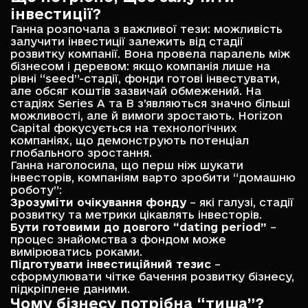
інвестиції?
Ганна розпочала з важливої тези: можливість
залучити інвестиції залежить від стадії
розвитку компанії. Вона провела паралель між
бізнесом і деревом: якщо компанія лише на
рівні “seed”-стадії, фонди готові інвестувати,
але обсяг коштів зазвичай обмежений. На
стадіях Series A та B з’являються значно більші
можливості, але й вимоги зростають. Horizon
Capital фокусується на технологічних
компаніях, що демонструють потенціал
глобального зростання.
Ганна наголосила, що перш ніж шукати
інвесторів, компаніям варто зробити “домашню
роботу”:
Зрозуміти очікування фонду
– які галузі, стадії
розвитку та метрики цікавлять інвесторів.
Бути готовими до довгого “dating period”
–
процес знайомства з фондом може
вимірюватись роками.
Підготувати інвестиційний тезис
–
сформулювати чітке бачення розвитку бізнесу,
підкріплене даними.
Чому бізнесу потрібна “тиша”?