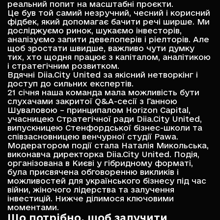
реальний попит на масштабні проєкти.
Це був той самий незручний, чесний і корисний
фідбек, який допомагає бачити речі ширше. Ми
досліджуємо ринок, шукаємо інвесторів,
аналізуємо запити девелоперів і ріелторів. Але
щоб зростати швидше, важливо чути думку
тих, хто щодня працює з капіталом, аналітикою
і стратегічним розвитком.
Вдячні Diia.City United за якісний нетворкінг і
доступ до сильних експертів.
21 січня наша команда мала можливість бути
слухачами закритої Q&A-сесії з Ганною
Шуваловою – принципалом
Horizon Capital
,
учасницею Стратегічної ради
Diia.City United
,
випускницею Стенфордської бізнес-школи та
співзасновницею венчурної студії Pawa.
Модератором події стала Наталія Микольська,
виконавча директорка Diia.City United. Подія,
організована в Києві у гібридному форматі,
була присвячена обговоренню викликів і
можливостей для українського бізнесу під час
війни, жіночого лідерства та залучення
інвестицій. Нижче ділимося ключовими
моментами.
Що потрібно, щоб залучити