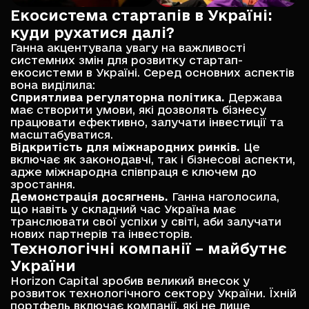
Екосистема стартапів в Україні:
куди рухатися далі?
Ганна акцентувала увагу на важливості
системних змін для розвитку стартап-
екосистеми в Україні. Серед основних аспектів
вона виділила:
Сприятлива регуляторна політика.
Держава
має створити умови, які дозволять бізнесу
працювати ефективно, залучати інвестиції та
масштабуватися.
Відкритість для міжнародних ринків.
Це
включає як законодавчі, так і бізнесові аспекти,
адже міжнародна співпраця є ключем до
зростання.
Демонстрація досягнень.
Ганна наголосила,
що навіть у складний час Україна має
транслювати свої успіхи у світі, аби залучати
нових партнерів та інвесторів.
Технологічні компанії – майбутнє
України
Horizon Capital зробив великий внесок у
розвиток технологічного сектору України. Їхній
портфель включає компанії, які не лише