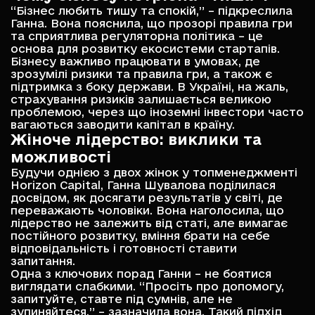
“Бізнес любить тишу та спокій,” – підкреслила
Ганна. Вона пояснила, що прозорі правила гри
та сприятлива регуляторна політика – це
основа для розвитку екосистеми стартапів.
Бізнесу важливо працювати в умовах, де
зрозумілі ризики та правила гри, а також є
підтримка з боку держави. В Україні, на жаль,
страхування ризиків залишається великою
проблемою, через що іноземні інвестори часто
вагаються заводити капітал в країну.
Жіноче лідерство: виклики та
можливості
Будучи однією з двох жінок у топменеджменті
Horizon Capital, Ганна Шувалова поділилася
досвідом, як досягати результатів у світі, де
переважають чоловіки. Вона наголосила, що
лідерство не залежить від статі, але вимагає
постійного розвитку, вміння брати на себе
відповідальність і готовності ставити
запитання.
Одна з ключових порад Ганни – не боятися
виглядати слабкими. “Просіть про допомогу,
запитуйте, ставте під сумнів, але не
зупиняйтеся,” – зазначила вона. Такий підхід