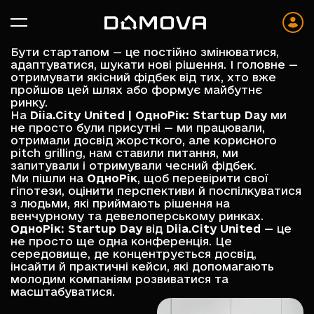
Бути стартапом — це постійно змінюватися,
адаптуватися, шукати нові рішення. І головне —
отримувати якісний фідбек від тих, хто вже
пройшов цей шлях або формує майбутнє
ринку.
На
Diia.City United | ОдноРік: Startup Day
ми
не просто були присутні — ми працювали,
отримали досвід жорсткого, але корисного
pitch grilling, нам ставили питання, ми
запитували і отримували чесний фідбек.
Ми пішли на
ОдноРік
, щоб перевірити свої
гіпотези, оцінити перспективи й поспілкуватися
з людьми, які приймають рішення на
венчурному та девелоперському ринках.
ОдноРік: Startup Day
від
Diia.City United
— це
не просто ще одна конференція. Це
середовище, де концентрується досвід,
інсайти й практичні кейси, які допомагають
молодим компаніям розвиватися та
масштабуватися.