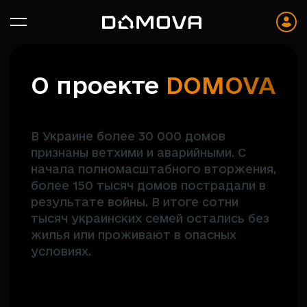
О
п
р
о
е
к
т
е
D
O
M
O
V
A
В Украине более 30 000 домов
признаны ветхими и аварийными. С
начала полномасштабного вторжения,
более 150 тысяч домов пострадали в
результате войны. В итоге сотни
тысяч украинских семей остались без
жилья или проживают в опасных
условиях.